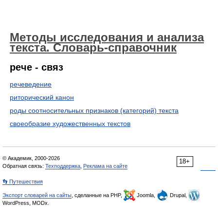
Методы исследования и анализа
текста. Словарь-справочник
рече - связ
речеведение
риторический канон
роды соотносительных признаков (категорий) текста
своеобразие художественных текстов
© Академик, 2000-2026
18+
Обратная связь:
Техподдержка
,
Реклама на сайте
👣 Путешествия
Экспорт словарей на сайты
, сделанные на PHP,
Joomla,
Drupal,
WordPress, MODx.